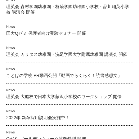
News
理英会 森村学園幼稚園・桐蔭学園幼稚園小学校・品川翔英小学
校 講演会 開催
News
国大Qゼミ 保護者向け受験セミナー 開催
News
理英会 カリタス幼稚園・洗足学園大学附属幼稚園 講演会 開催
News
ことばの学校 PR動画公開「動画でらくらく！読書感想文」
News
理英会 大船校で日本大学藤沢小学校のワークショップ 開催
News
2022年 新卒採用説明会実施中！
News
Qゼミ ゴールデンウィーク算数特訓 開催