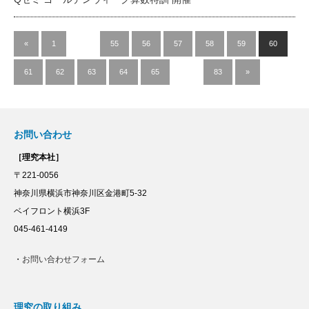
«
1
…
55
56
57
58
59
60
61
62
63
64
65
…
83
»
お問い合わせ
［理究本社］
〒221-0056
神奈川県横浜市神奈川区金港町5-32
ベイフロント横浜3F
045-461-4149
・
お問い合わせフォーム
理究の取り組み