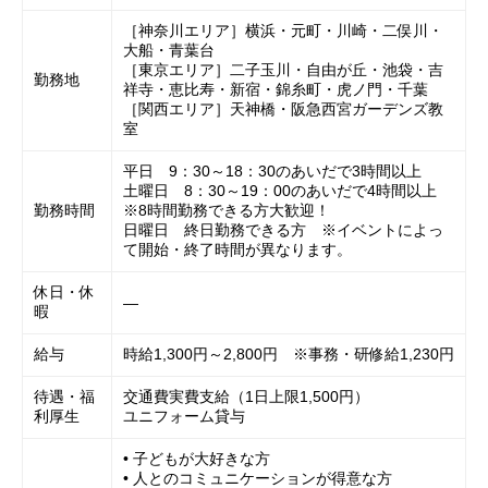
［神奈川エリア］横浜・元町・川崎・二俣川・
大船・青葉台
［東京エリア］二子玉川・自由が丘・池袋・吉
勤務地
祥寺・恵比寿・新宿・錦糸町・虎ノ門・千葉
［関西エリア］天神橋・阪急西宮ガーデンズ教
室
平日 9：30～18：30のあいだで3時間以上
土曜日 8：30～19：00のあいだで4時間以上
勤務時間
※8時間勤務できる方大歓迎！
日曜日 終日勤務できる方 ※イベントによっ
て開始・終了時間が異なります。
休日・休
―
暇
給与
時給1,300円～2,800円 ※事務・研修給1,230円
待遇・福
交通費実費支給（1日上限1,500円）
利厚生
ユニフォーム貸与
• 子どもが大好きな方
• 人とのコミュニケーションが得意な方