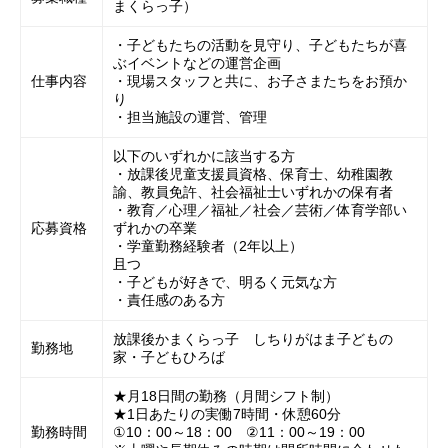
まくらっ子）
・子どもたちの活動を見守り、子どもたちが喜
ぶイベントなどの運営企画
仕事内容
・現場スタッフと共に、お子さまたちをお預か
り
・担当施設の運営、管理
以下のいずれかに該当する方
・放課後児童支援員資格、保育士、幼稚園教
諭、教員免許、社会福祉士いずれかの保有者
・教育／心理／福祉／社会／芸術／体育学部い
応募資格
ずれかの卒業
・学童勤務経験者（2年以上）
且つ
・子どもが好きで、明るく元気な方
・責任感のある方
放課後かまくらっ子 しちりがはま子どもの
勤務地
家・子どもひろば
★月18日間の勤務（月間シフト制）
★1日あたりの実働7時間・休憩60分
勤務時間
①10：00～18：00 ②11：00～19：00