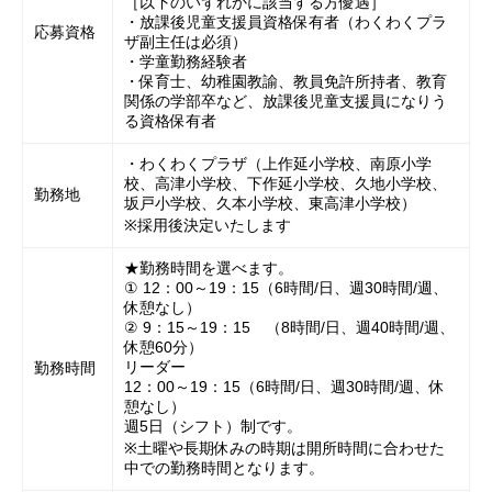
［以下のいずれかに該当する方優遇］
・放課後児童支援員資格保有者（わくわくプラ
応募資格
ザ副主任は必須）
・学童勤務経験者
・保育士、幼稚園教諭、教員免許所持者、教育
関係の学部卒など、放課後児童支援員になりう
る資格保有者
・わくわくプラザ（上作延小学校、南原小学
校、高津小学校、下作延小学校、久地小学校、
勤務地
坂戸小学校、久本小学校、東高津小学校）
※採用後決定いたします
★勤務時間を選べます。
① 12：00～19：15（6時間/日、週30時間/週、
休憩なし）
② 9：15～19：15 （8時間/日、週40時間/週、
休憩60分）
リーダー
勤務時間
12：00～19：15（6時間/日、週30時間/週、休
憩なし）
週5日（シフト）制です。
※土曜や長期休みの時期は開所時間に合わせた
中での勤務時間となります。