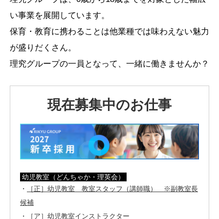
い事業を展開しています。
保育・教育に携わることは他業種では味わえない魅力
が盛りだくさん。
理究グループの一員となって、一緒に働きませんか？
現在募集中のお仕事
幼児教室（どんちゃか・理英会）
・
［正］幼児教室 教室スタッフ（講師職） ※副教室長
候補
・
［ア］幼児教室インストラクター