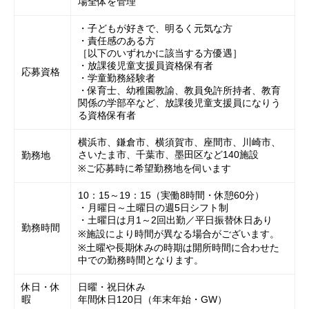
場全体を管理
・子どもが好きで、明るく元気な方
・責任感のある方
［以下のいずれかに該当する方優遇］
・放課後児童支援員資格保有者
応募資格
・学童勤務経験者
・保育士、幼稚園教諭、教員免許所持者、教育
関係の学部卒など、放課後児童支援員になりう
る資格保有者
横浜市、鎌倉市、横須賀市、座間市、川崎市、
さいたま市、千葉市、墨田区など140施設
勤務地
※ご応募時に希望勤務地を伺います
10：15～19：15（実働8時間・休憩60分）
・月曜日～土曜日の週5日シフト制
・土曜日は月1～2回出勤／平日振替休日あり
勤務時間
※施設により時間が異なる場合がございます。
※土曜や長期休みの時期は開所時間に合わせた
中での勤務時間となります。
休日・休
日曜・祝日休み
暇
年間休日120日（年末年始・GW）