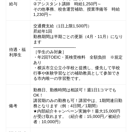
給与
②アシスタント講師 時給1,250円～
その他事務、校舎運営補助、授業準備等 時給
1,230円～
交通費支給（1日上限1,500円）
昇給年1回
勤務期間は半期ごとの更新（4月・11月）になり
ます
——————————-
待遇・福
［学生のみ対象］
利厚生
・年2回TOEIC・英検受検料 全額負担 ※規定
あり
・横浜市立公立小学校と提携し、優先して学校
行事や体験学習などの補助教員として参加でき
る市内唯一の学習塾です。
勤務日、勤務時間は相談可！週1日1コマでも
OK！
講習期のみの勤務も可！講習中は、1期間連日勤
備考
務となります（例：4日間／1期間）
★内部紹介キャンペーン実施中！最大15,000円
が受け取れます。（紹介者：15,000円／被紹介
者：10,000円）