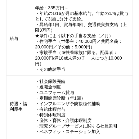
年給：335万円～
・年給の1/16が月の基本給与。年給の1/4は賞与
として3回に分けて支給。
・昇給年1回、賞与年3回、交通費実費支給（上
限3万円）
★条件により以下の手当を支給（／月）
給与
・住宅手当（世帯主：40,000円／共同名義：
20,000円／その他：5,000円）
・家族手当（※扶養家族に限る。配偶者：
20,000円/満18歳未満の子 一人につき10,000
円）
・その他諸手当
・社会保険完備
・退職金制度
・ユニフォーム貸与
・定期健康診断（年1回）
待遇・福
・インフルエンザ予防接種代補助
利厚生
・有給休暇付与
・特別休暇制度
・産休・育休・介護休暇制度
・理究グループサービスに関する社員割引
・ベネフィットステーション加入