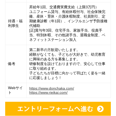
昇給年1回、交通費実費支給（上限3万円）
ユニフォーム貸与、有給休暇付与、社会保険完
備、産休・育休・介護休暇制度、社員割引、定
待遇・福
期健康診断（年1回）、インフルエンザ予防接種
利厚生
代補助
[正]賞与年3回、住宅手当、家族手当、役責手
当、特別休暇、その他諸手当、退職金制度、ベ
ネフィットステーション加入
第二新卒の方歓迎いたします。
経験がなくても、子どもが大好きで、幼児教育
に興味のある方を募集します。
備考
研修制度を設けておりますので、安心して仕事
に取り組めます。
子どもたちが目標に向かって羽ばたく姿を一緒
に応援しましょう！
Webサイ
https://www.donchaka.com/
ト
https://www.rieikai.com/