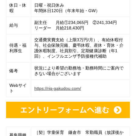
休日・休
日曜・祝日休み
暇
年間休日120日（年末年始・GW）
副主任 月給①234,065円 ②241,334円
給与
リーダー 月給218,430円
交通費実費支給（上限3万円/月）、有給休暇付
待遇・福
与、社会保険完備、慶弔休暇、産休・育休・介
利厚生
護休暇制度、社員割引、定期健康診断（年1
回）、インフルエンザ予防接種代補助
状況により希望の勤務地・勤務時間にご案内で
備考
きない場合がございます
Webサイ
https://riq-gakudou.com/
ト
［契］学童保育 鎌倉市 常勤職員（放課後か
募集職種