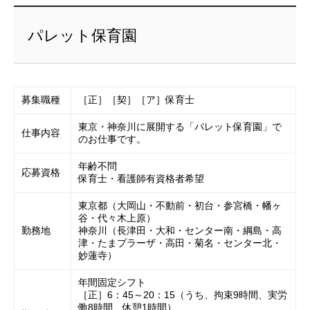
パレット保育園
募集職種
［正］［契］［ア］保育士
東京・神奈川に展開する「パレット保育園」で
仕事内容
のお仕事です。
年齢不問
応募資格
保育士・看護師有資格者希望
東京都（大岡山・不動前・初台・参宮橋・幡ヶ
谷・代々木上原）
勤務地
神奈川（長津田・大和・センター南・綱島・高
津・たまプラーザ・高田・菊名・センター北・
妙蓮寺）
年間固定シフト
［正］6：45～20：15（うち、拘束9時間、実労
働8時間、休憩1時間）