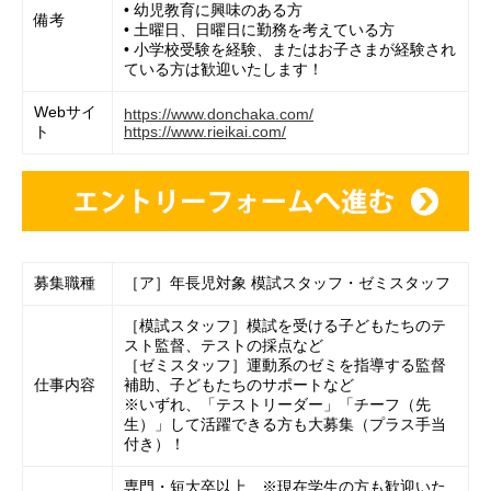
• 幼児教育に興味のある方
備考
• 土曜日、日曜日に勤務を考えている方
• 小学校受験を経験、またはお子さまが経験され
ている方は歓迎いたします！
Webサイ
https://www.donchaka.com/
ト
https://www.rieikai.com/
募集職種
［ア］年長児対象 模試スタッフ・ゼミスタッフ
［模試スタッフ］模試を受ける子どもたちのテ
スト監督、テストの採点など
［ゼミスタッフ］運動系のゼミを指導する監督
仕事内容
補助、子どもたちのサポートなど
※いずれ、「テストリーダー」「チーフ（先
生）」して活躍できる方も大募集（プラス手当
付き）！
専門・短大卒以上 ※現在学生の方も歓迎いた