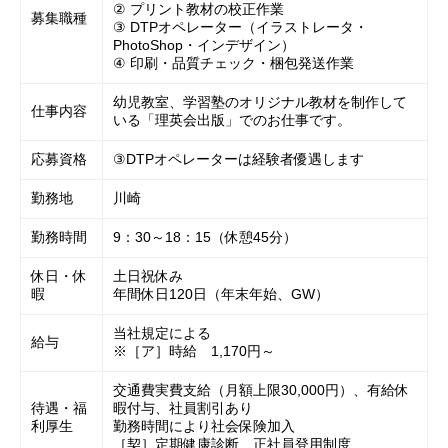
② プリント教材の校正作業
募集職種
③ DTPオペレーター（イラストレータ・
PhotoShop・インデザイン）
④ 印刷・品質チェック・梱包発送作業
幼児教室、学習塾のオリジナル教材を制作して
仕事内容
いる「理英会出版」でのお仕事です。
応募資格
③DTPオペレーターは経験者優遇します
勤務地
川崎
勤務時間
9：30～18：15（休憩45分）
休日・休
土日祝休み
暇
年間休日120日（年末年始、GW）
当社規定による
給与
※［ア］時給 1,170円～
交通費実費支給（月額上限30,000円）、有給休
待遇・福
暇付与、社員割引あり
利厚生
勤務時間により社会保険加入
［契］定期健康診断、正社員登用制度