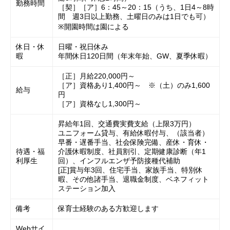
勤務時間
［契］［ア］6：45～20：15（うち、1日4～8時
間 週3日以上勤務、土曜日のみは1日でも可）
※開園時間は園による
休日・休
日曜・祝日休み
暇
年間休日120日間（年末年始、GW、夏季休暇）
［正］月給220,000円～
［ア］資格あり1,400円～ ※（土）のみ1,600
給与
円
［ア］資格なし1,300円～
昇給年1回、交通費実費支給（上限3万円）
ユニフォーム貸与、有給休暇付与、（該当者）
早番・遅番手当、社会保険完備、産休・育休・
待遇・福
介護休暇制度、社員割引、定期健康診断（年1
利厚生
回）、インフルエンザ予防接種代補助
[正]賞与年3回、住宅手当、家族手当、特別休
暇、その他諸手当、退職金制度、ベネフィット
ステーション加入
備考
保育士経験のある方歓迎します
Webサイ