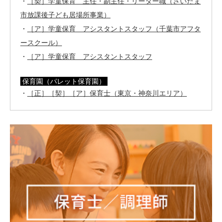
・
［契］学童保育 主任・副主任・リーダー職（さいたま
市放課後子ども居場所事業）
・
［ア］学童保育 アシスタントスタッフ（千葉市アフタ
ースクール）
・
［ア］学童保育 アシスタントスタッフ
保育園（パレット保育園）
・
［正］［契］［ア］保育士（東京・神奈川エリア）