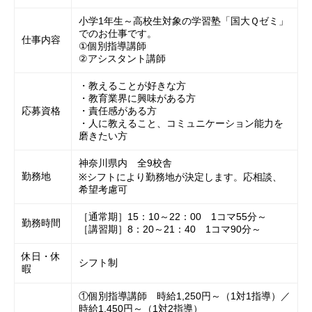
小学1年生～高校生対象の学習塾「国大Ｑゼミ」
でのお仕事です。
仕事内容
①個別指導講師
②アシスタント講師
・教えることが好きな方
・教育業界に興味がある方
応募資格
・責任感がある方
・人に教えること、コミュニケーション能力を
磨きたい方
神奈川県内 全9校舎
勤務地
※シフトにより勤務地が決定します。応相談、
希望考慮可
［通常期］15：10～22：00 1コマ55分～
勤務時間
［講習期］8：20～21：40 1コマ90分～
休日・休
シフト制
暇
①個別指導講師 時給1,250円～（1対1指導）／
時給1,450円～（1対2指導）