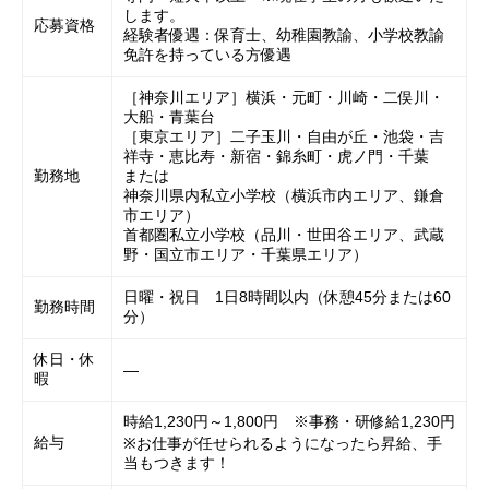
します。
応募資格
経験者優遇：保育士、幼稚園教諭、小学校教諭
免許を持っている方優遇
［神奈川エリア］横浜・元町・川崎・二俣川・
大船・青葉台
［東京エリア］二子玉川・自由が丘・池袋・吉
祥寺・恵比寿・新宿・錦糸町・虎ノ門・千葉
勤務地
または
神奈川県内私立小学校（横浜市内エリア、鎌倉
市エリア）
首都圏私立小学校（品川・世田谷エリア、武蔵
野・国立市エリア・千葉県エリア）
日曜・祝日 1日8時間以内（休憩45分または60
勤務時間
分）
休日・休
―
暇
時給1,230円～1,800円 ※事務・研修給1,230円
給与
※お仕事が任せられるようになったら昇給、手
当もつきます！