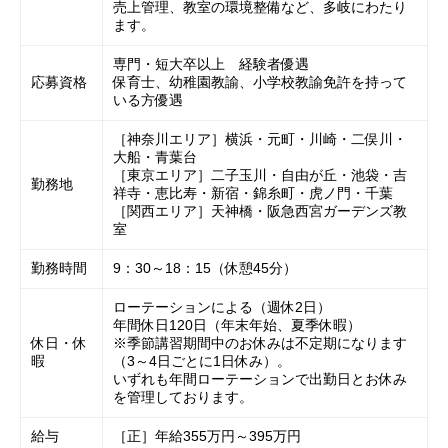
売上管理、教室の環境整備など、多岐にわたり
ます。
専門・短大卒以上 経験者優遇
応募資格
保育士、幼稚園教諭、小学校教諭免許を持って
いる方優遇
［神奈川エリア］横浜・元町・川崎・二俣川・
大船・青葉台
［東京エリア］二子玉川・自由が丘・池袋・吉
勤務地
祥寺・恵比寿・新宿・錦糸町・虎ノ門・千葉
［関西エリア］天神橋・阪急西宮ガーデンズ教
室
勤務時間
9：30～18：15（休憩45分）
ローテーションによる（週休2日）
年間休日120日（年末年始、夏季休暇）
休日・休
※季節講習期間中のお休みは不定期になります
暇
（3～4日ごとに1日休み）。
いずれも年間ローテーションで出勤日とお休み
を管理しております。
給与
［正］年給355万円～395万円