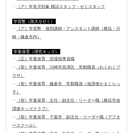
・
［ア］年長児対象 模試スタッフ・ゼミスタッフ
学習塾（国大Ｑゼミ）
・
［ア］学習塾 個別講師・アシスタント講師（横浜・川
崎・鎌倉市内）
学童保育（理究キッズ）
・
［正］学童保育 現場指導員職
・
［契］学童保育 川崎市高津区 常勤職員（わくわくプ
ラザ）
・
［契］学童保育 鎌倉市 常勤職員（放課後かまくらっ
子）
・
［契］学童保育 主任・副主任・リーダー職（横浜市放
課後キッズクラブ）
・
［契］学童保育 千葉市 副主任・リーダー職（アフタ
ースクール）