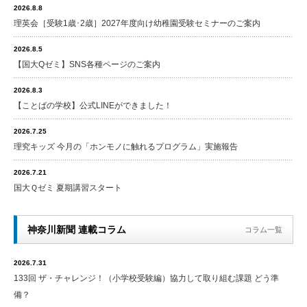
2026.8.8
理英会［受験1歳･2歳］2027年度向け幼稚園受験セミナーのご案内
2026.8.5
【国大Qゼミ】SNS各種ページのご案内
2026.8.3
【ことばの学校】公式LINEができました！
2026.7.25
理究キッズ 今月の「ホンモノに触れるプログラム」実施報告
2026.7.21
国大Ｑゼミ 夏期講習スタート
神奈川新聞 連載コラム
コラム一覧
2026.7.31
133回 ザ・チャレンジ！（小学校受験編）協力して取り組む課題 どう準
備？