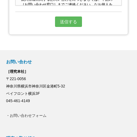
［お問い合わせ窓口］までご連絡ください。なお個人を
特定する内容の場合はご本人であることを確認させて頂
いた上で対応させていただきます。
[お問い合わせ窓口] 理究お客様相談室・個人情報相談室
[電話番号] 0120-009-951
[E-mail] info@riq.co.jp
[住所] 〒221-0056 横浜市神奈川区金港町5-32ベイフ
ロント横浜3F
[受付時間] 10:00～18:00（月～金）※祝日・年末年始休暇
除く
（3）個人情報の取得と利用の目的および活用範囲
お問い合わせ
人事採用において理究の資料送付／お問い合わせ内容へ
の回答連絡／今後の各種情報・ご案内の提供を行うた
［理究本社］
め。
（4）個人情報を提供しなかった場合に生じる結果につい
〒221-0056
て
神奈川県横浜市神奈川区金港町5-32
お問い合わせフォーム内の必要となる項目を入力いただ
かない場合は、人事採用において理究の資料送付／お問
ベイフロント横浜3F
い合わせ内容への回答連絡／今後の各種情報・ご案内の
045-461-4149
提供を受けることはできません。
（5） 個人情報の閲覧・修正・利用停止・削除
理究は、利用者が自身の個人情報に関して閲覧・修正・
・
お問い合わせフォーム
利用停止・削除等を求める場合、申請者がご本人である
ことを確認したうえで、合理的な期間および範囲で回答
いたします。閲覧・修正・利用停止・削除等の求めは、
ご本人が直接当社（0120-337-149）までご連絡くださ