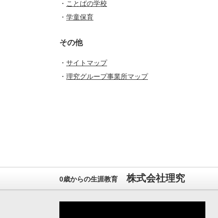
・
ことばの学校
・
学童保育
その他
・
サイトマップ
・
理究グループ事業所マップ
株式会社理究
0歳からの生涯教育