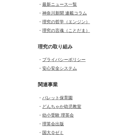
・
最新ニュース一覧
・
神奈川新聞 連載コラム
・
理究の哲学（エンジン）
・
理究の言魂（ことだま）
理究の取り組み
・
プライバシーポリシー
・
安心安全システム
関連事業
・
パレット保育園
・
どんちゃか幼児教室
・
幼小受験 理英会
・
理英会出版
・
国大Ｑゼミ