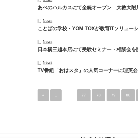
あべのハルカスにて全統オープン 大教大附
News
ことばの学校・YOM-TOXが教育ITソリュ
News
日本橋三越本店にて受験セミナー・相談会を
News
TV番組「おはスタ」の人気コーナーに理英
«
1
…
77
78
79
80