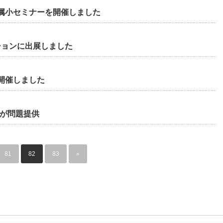
属小セミナーを開催しました
ーションに出展しました
開催しました
会が問題提供
81
82
83
»