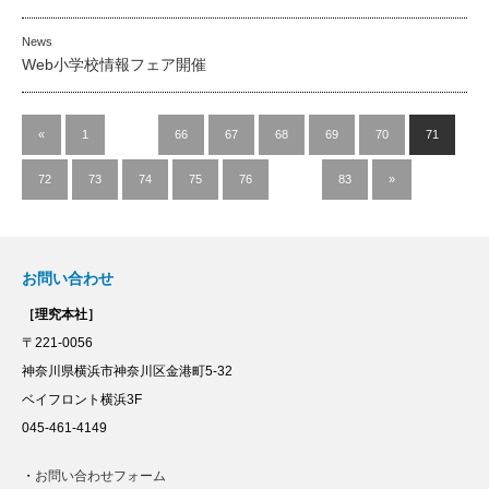
News
Web小学校情報フェア開催
«
1
…
66
67
68
69
70
71
72
73
74
75
76
…
83
»
お問い合わせ
［理究本社］
〒221-0056
神奈川県横浜市神奈川区金港町5-32
ベイフロント横浜3F
045-461-4149
・
お問い合わせフォーム