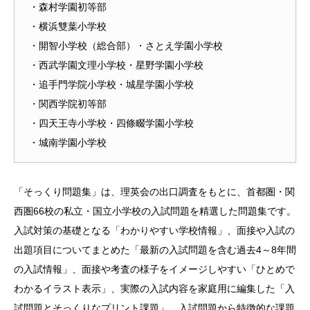
・森村学園初等部
・横浜雙葉小学校
・開智小学校（総合部）・さとえ学園小学校
・西武学園文理小学校・星野学園小学校
・追手門学院小学校・城星学園小学校
・関西学院初等部
・四天王寺小学校・四條畷学園小学校
・城南学園小学校
「そっくり問題集」は、理英会の出口調査をもとに、首都圏・関
西圏66校の私立・国立小学校の入試問題を精選した問題集です。
入試対策の基礎となる「わかりやすい学校情報」、面接や入試の
出題項目についてまとめた「最新の入試問題を含む過去4～8年間
の入試情報」、面接や考査の様子をイメージしやすい「ひとめで
わかるイラスト表示」、実際の入試内容を家庭用に編集した「入
試問題とそっくりなプリント課題」、入試問題から特徴的な課題