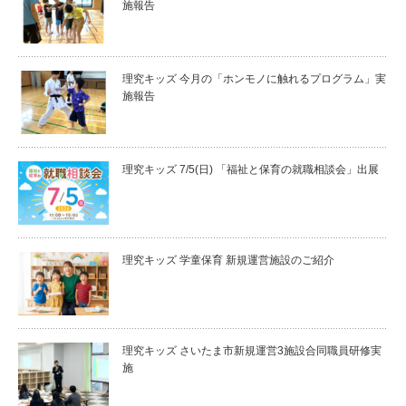
施報告
理究キッズ 今月の「ホンモノに触れるプログラム」実
施報告
理究キッズ 7/5(日) 「福祉と保育の就職相談会」出展
理究キッズ 学童保育 新規運営施設のご紹介
理究キッズ さいたま市新規運営3施設合同職員研修実
施