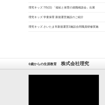
理究キッズ 7/5(日) 「福祉と保育の就職相談会」出展
理究キッズ 学童保育 新規運営施設のご紹介
理究キッズ さいたま市新規運営3施設合同職員研修実施
株式会社理究
0歳からの生涯教育