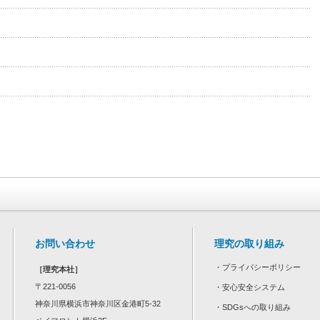
お問い合わせ
理究の取り組み
・
プライバシーポリシー
［理究本社］
〒221-0056
・
安心安全システム
神奈川県横浜市神奈川区金港町5-32
・
SDGsへの取り組み