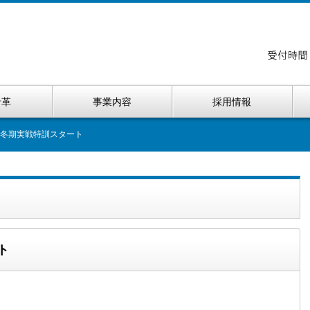
沿革
事業内容
採用情報
３冬期実戦特訓スタート
ト