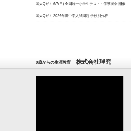
国大Qゼミ 6/7(日) 全国統一小学生テスト・保護者会 開催
国大Qゼミ 2026年度中学入試問題 学校別分析
株式会社理究
0歳からの生涯教育