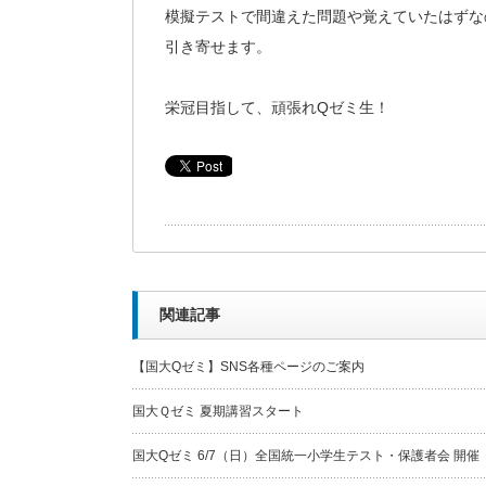
模擬テストで間違えた問題や覚えていたはずな
引き寄せます。
栄冠目指して、頑張れQゼミ生！
関連記事
【国大Qゼミ】SNS各種ページのご案内
国大Ｑゼミ 夏期講習スタート
国大Qゼミ 6/7（日）全国統一小学生テスト・保護者会 開催