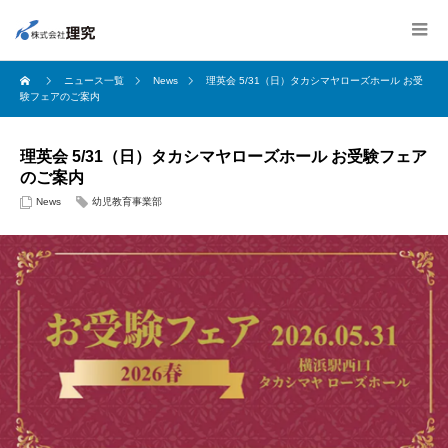
ニュース一覧
News
理英会 5/31（日）タカシマヤローズホール お受
験フェアのご案内
理英会 5/31（日）タカシマヤローズホール お受験フェア
のご案内
News
幼児教育事業部