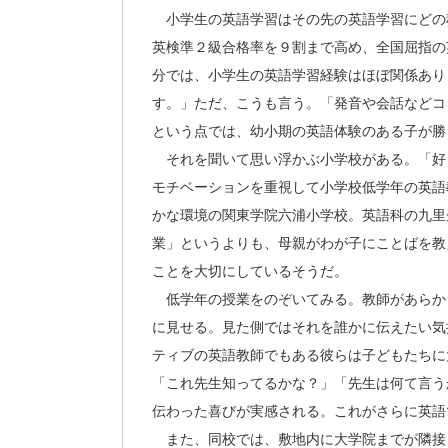
小学生の英語学習はその先の英語学習にどの
英検準２級合格率を９割まで高め、全国屈指の
分では、小学生の英語学習経験はほぼ関係あり
す。」ただ、こうも言う。「発音や会話などコ
という点では、幼小期の英語体験のある子が勝
それを聞いて思い浮かぶ小学校がある。「好
モチベーションを重視して小学校低学年の英語
かな環境の関東学院六浦小学校。英語科の九里
業」というよりも、母親がわが子にことばを教
ことを大切にしているそうだ。
低学年の授業をのぞいてみる。教師があらか
に見せる。見た側ではそれを誰かに伝えたい気
ティブの英語教師でもある彼らは子どもたちに
「これ先生知ってるかな？」「先生は何て言う
伝わった喜びが実感される。これがさらに英語
また、同校では、敷地内に大学院までが隣接