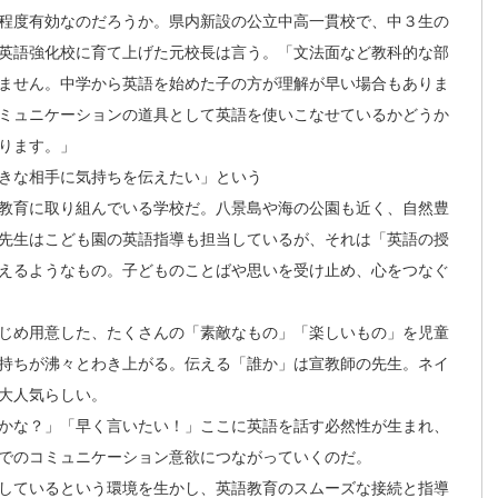
程度有効なのだろうか。県内新設の公立中高一貫校で、中３生の
英語強化校に育て上げた元校長は言う。「文法面など教科的な部
ません。中学から英語を始めた子の方が理解が早い場合もありま
ミュニケーションの道具として英語を使いこなせているかどうか
ります。」
きな相手に気持ちを伝えたい」という
教育に取り組んでいる学校だ。八景島や海の公園も近く、自然豊
先生はこども園の英語指導も担当しているが、それは「英語の授
えるようなもの。子どものことばや思いを受け止め、心をつなぐ
じめ用意した、たくさんの「素敵なもの」「楽しいもの」を児童
持ちが沸々とわき上がる。伝える「誰か」は宣教師の先生。ネイ
大人気らしい。
かな？」「早く言いたい！」ここに英語を話す必然性が生まれ、
でのコミュニケーション意欲につながっていくのだ。
しているという環境を生かし、英語教育のスムーズな接続と指導