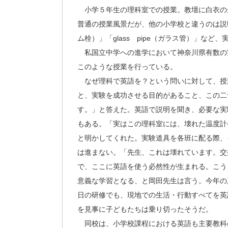
小学５年生の理科室での授業。教壇に白衣の
普通の授業風景だが、他の小学校と違うのは説明がす
ム栓）」「glass pipe（ガラス管）」な
私国立中学への進学において神奈川県有数の
このような授業を行っている。
なぜ理科で英語を？という問いに対して、授
と、実験を成功させる目的があること、この二
す。」と答えた。英語で説明を聞き、必要な実
もある。「実はこの理科室には、壊れた温度計
と明かしてくれた。実験道具を各班に配る際、
は進まない。「先生、これは壊れています。交
で、ここに英語を使う必然性が生まれる。こう
意義な学習となる、と岡田先生は言う。今年の
日の研修でも、現地での生活・行動すべてを英
を見事に子どもたちは乗り切ったそうだ。
同校は、小学校課程における英語も主要教科