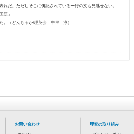
表れだ。ただしそこに併記されている一行の文も見逃せない。
国語」
た。（どんちゃか/理英会 中里 淳）
お問い合わせ
理究の取り組み