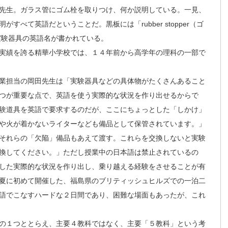
先生。ガラス管にゴム栓を取りつけ、何か説明している。一見、
べて英語だということだ。黒板には「rubber stopper（ゴ
ど、実験器具の英語名が書かれている。
実績を誇る精華小学校では、１４年前から高学年の理科の一部で
業担当の岡田先生は「実験器具などの具体物がたくさんあること
つが重要な点で、英語を使う実際的な状況を作り出せるからで
験道具を英語で要求するのだが、ここにちょっとした「しかけ」
や火が着かないライターなども備品として保管されています。」
それらの「欠陥」備品もあえて渡す。これらを交換しないと実験
換してください。」ただし授業中の日本語は禁止されているの
した実際的な状況を作り出し、乗り越える経験をさせることが有
夏に初めて開催した、福島県のブリティッシュヒルズでの一泊二
語でこなすハードな２日間であり、困難な場面もあったが、これ
の１つととらえ、主要４教科ではなく、主要「５教科」という考