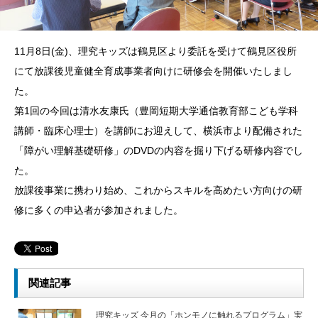
11月8日(金)、理究キッズは鶴見区より委託を受けて鶴見区役所
にて放課後児童健全育成事業者向けに研修会を開催いたしまし
た。
第1回の今回は清水友康氏（豊岡短期大学通信教育部こども学科
講師・臨床心理士）を講師にお迎えして、横浜市より配備された
「障がい理解基礎研修」のDVDの内容を掘り下げる研修内容でし
た。
放課後事業に携わり始め、これからスキルを高めたい方向けの研
修に多くの申込者が参加されました。
関連記事
理究キッズ 今月の「ホンモノに触れるプログラム」実