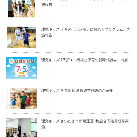
施報告
理究キッズ 今月の「ホンモノに触れるプログラム」実
施報告
理究キッズ 7/5(日) 「福祉と保育の就職相談会」出展
理究キッズ 学童保育 新規運営施設のご紹介
理究キッズ さいたま市新規運営3施設合同職員研修実
施