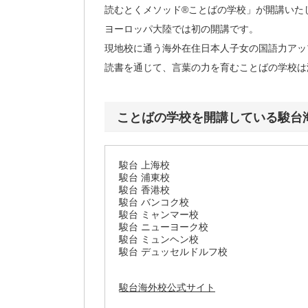
読むとくメソッド®ことばの学校」が開講いた
ヨーロッパ大陸では初の開講です。
現地校に通う海外在住日本人子女の国語力アッ
読書を通じて、言葉の力を育むことばの学校は
ことばの学校を開講している駿台
駿台 上海校
駿台 浦東校
駿台 香港校
駿台 バンコク校
駿台 ミャンマー校
駿台 ニューヨーク校
駿台 ミュンヘン校
駿台 デュッセルドルフ校
駿台海外校公式サイト