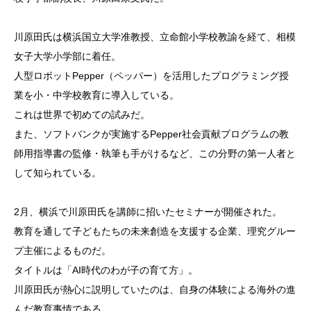
川原田氏は横浜国立大学准教授、立命館小学校教諭を経て、相模
女子大学小学部に着任。
人型ロボットPepper（ペッパー）を活用したプログラミング授
業を小・中学校教育に導入している。
これは世界で初めての試みだ。
また、ソフトバンクが実施するPepper社会貢献プログラムの教
師用指導書の監修・執筆も手がけるなど、この分野の第一人者と
して知られている。
2月、横浜で川原田氏を講師に招いたセミナーが開催された。
教育を通して子どもたちの未来創造を支援する企業、理究グルー
プ主催によるものだ。
タイトルは「AI時代のわが子の育て方」。
川原田氏が熱心に説明していたのは、自身の体験による海外の進
んだ教育事情である。