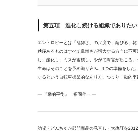
第五項 進化し続ける組織でありたい
エントロピーとは「乱雑さ」の尺度で、錆びる、乾
秩序あるものはすべて乱雑さが増大する方向に不可
し、酸化し、ミスが蓄積し、やがて障害が起こる。
生命はそのことを予め織り込み、1つの準備をした
するという自転車操業的なあり方、つまり「動的平
― 『動的平衡』 福岡伸一 ―
幼児・どんちゃか部門商品の見直し・大改訂を201