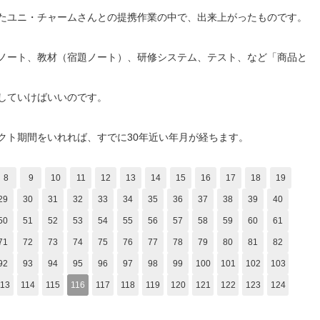
トしたユニ・チャームさんとの提携作業の中で、出来上がったものです。
ノート、教材（宿題ノート）、研修システム、テスト、など「商品と
していけばいいのです。
クト期間をいれれば、すでに30年近い年月が経ちます。
8
9
10
11
12
13
14
15
16
17
18
19
29
30
31
32
33
34
35
36
37
38
39
40
50
51
52
53
54
55
56
57
58
59
60
61
71
72
73
74
75
76
77
78
79
80
81
82
92
93
94
95
96
97
98
99
100
101
102
103
113
114
115
116
117
118
119
120
121
122
123
124