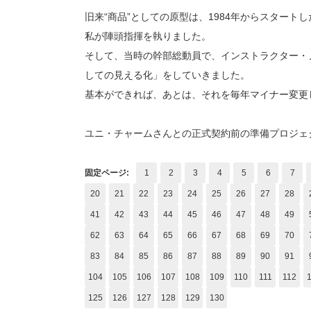
旧来“商品”としての原型は、1984年からスター
私が陣頭指揮を執りました。
そして、当時の幹部総動員で、インストラクター・
しての見える化」をしていきました。
基本ができれば、あとは、それを毎年マイナー変更
ユニ・チャームさんとの正式契約前の準備プロジェ
固定ページ:
1
2
3
4
5
6
7
20
21
22
23
24
25
26
27
28
41
42
43
44
45
46
47
48
49
62
63
64
65
66
67
68
69
70
83
84
85
86
87
88
89
90
91
104
105
106
107
108
109
110
111
112
125
126
127
128
129
130