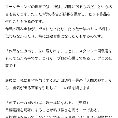
マーケティングの世界では「神は、細部に宿るものだ」という名
言もあります。たった1行の広告が顧客を動かし、ヒット作品を
生むこともあるのです。
作戦の積み重ねが、成果になったり、たった一語のミスで相手に
伝わらなかったり、時には致命傷になったりもするのです。
「作品を生み出す、世に送り出す」ことに、スタッフ一同敬意を
もって当たる事です。これが、プロの心構えであるし、プロの仕
事です。
最後に、私に希望を与えてくれた田辺昇一著の『人間の魅力』か
ら、勇気が出る言葉を引用して、この章を閉じます。
「何でも一万回やれば、超一流になれる。（中略）
目標意識を明確にすることが粘り強さを養うコツである。
目標意識をもって、なにごとでも三ヶ月続ければそれが習慣にな