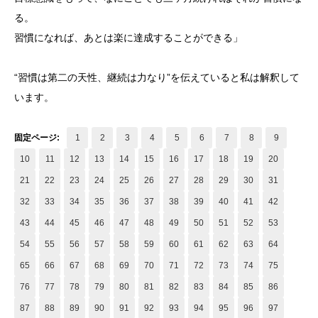
る。
習慣になれば、あとは楽に達成することができる」
“習慣は第二の天性、継続は力なり”を伝えていると私は解釈して
います。
固定ページ:
1
2
3
4
5
6
7
8
9
10
11
12
13
14
15
16
17
18
19
20
21
22
23
24
25
26
27
28
29
30
31
32
33
34
35
36
37
38
39
40
41
42
43
44
45
46
47
48
49
50
51
52
53
54
55
56
57
58
59
60
61
62
63
64
65
66
67
68
69
70
71
72
73
74
75
76
77
78
79
80
81
82
83
84
85
86
87
88
89
90
91
92
93
94
95
96
97