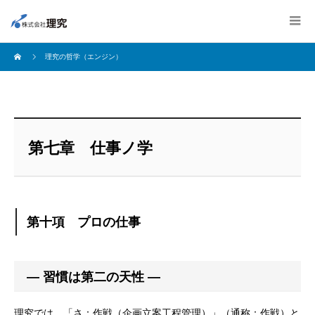
理究の哲学（エンジン）
第七章 仕事ノ学
第十項 プロの仕事
― 習慣は第二の天性 ―
理究では、「さ：作戦（企画立案工程管理）」（通称：作戦）と