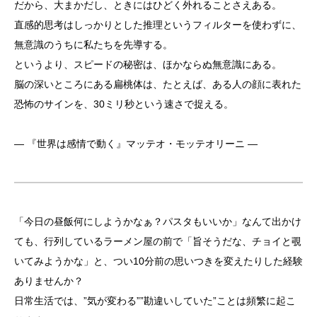
だから、大まかだし、ときにはひどく外れることさえある。
直感的思考はしっかりとした推理というフィルターを使わずに、
無意識のうちに私たちを先導する。
というより、スピードの秘密は、ほかならぬ無意識にある。
脳の深いところにある扁桃体は、たとえば、ある人の顔に表れた
恐怖のサインを、30ミリ秒という速さで捉える。
― 『世界は感情で動く』マッテオ・モッテオリーニ ―
「今日の昼飯何にしようかなぁ？パスタもいいか」なんて出かけ
ても、行列しているラーメン屋の前で「旨そうだな、チョイと覗
いてみようかな」と、つい10分前の思いつきを変えたりした経験
ありませんか？
日常生活では、”気が変わる””勘違いしていた”ことは頻繁に起こ