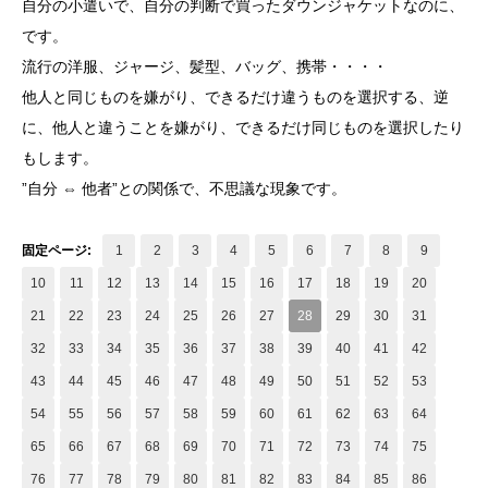
自分の小遣いで、自分の判断で買ったダウンジャケットなのに、
です。
流行の洋服、ジャージ、髪型、バッグ、携帯・・・・
他人と同じものを嫌がり、できるだけ違うものを選択する、逆
に、他人と違うことを嫌がり、できるだけ同じものを選択したり
もします。
”自分 ⇔ 他者”との関係で、不思議な現象です。
固定ページ:
1
2
3
4
5
6
7
8
9
10
11
12
13
14
15
16
17
18
19
20
21
22
23
24
25
26
27
28
29
30
31
32
33
34
35
36
37
38
39
40
41
42
43
44
45
46
47
48
49
50
51
52
53
54
55
56
57
58
59
60
61
62
63
64
65
66
67
68
69
70
71
72
73
74
75
76
77
78
79
80
81
82
83
84
85
86