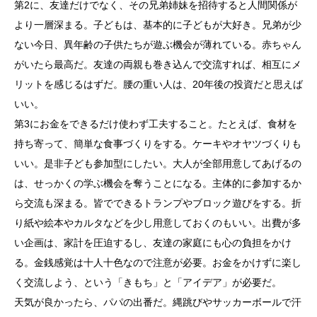
第2に、友達だけでなく、その兄弟姉妹を招待すると人間関係が
より一層深まる。子どもは、基本的に子どもが大好き。兄弟が少
ない今日、異年齢の子供たちが遊ぶ機会が薄れている。赤ちゃん
がいたら最高だ。友達の両親も巻き込んで交流すれば、相互にメ
リットを感じるはずだ。腰の重い人は、20年後の投資だと思えば
いい。
第3にお金をできるだけ使わず工夫すること。たとえば、食材を
持ち寄って、簡単な食事づくりをする。ケーキやオヤツづくりも
いい。是非子ども参加型にしたい。大人が全部用意してあげるの
は、せっかくの学ぶ機会を奪うことになる。主体的に参加するか
ら交流も深まる。皆でできるトランプやブロック遊びをする。折
り紙や絵本やカルタなどを少し用意しておくのもいい。出費が多
い企画は、家計を圧迫するし、友達の家庭にも心の負担をかけ
る。金銭感覚は十人十色なので注意が必要。お金をかけずに楽し
く交流しよう、という「きもち」と「アイデア」が必要だ。
天気が良かったら、パパの出番だ。縄跳びやサッカーボールで汗