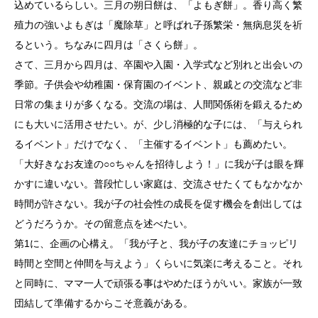
込めているらしい。三月の朔日餅は、「よもぎ餅」。香り高く繁
殖力の強いよもぎは「魔除草」と呼ばれ子孫繁栄・無病息災を祈
るという。ちなみに四月は「さくら餅」。
さて、三月から四月は、卒園や入園・入学式など別れと出会いの
季節。子供会や幼稚園・保育園のイベント、親戚との交流など非
日常の集まりが多くなる。交流の場は、人間関係術を鍛えるため
にも大いに活用させたい。が、少し消極的な子には、「与えられ
るイベント」だけでなく、「主催するイベント」も薦めたい。
「大好きなお友達の○○ちゃんを招待しよう！」に我が子は眼を輝
かすに違いない。普段忙しい家庭は、交流させたくてもなかなか
時間が許さない。我が子の社会性の成長を促す機会を創出しては
どうだろうか。その留意点を述べたい。
第1に、企画の心構え。「我が子と、我が子の友達にチョッピリ
時間と空間と仲間を与えよう」くらいに気楽に考えること。それ
と同時に、ママ一人で頑張る事はやめたほうがいい。家族が一致
団結して準備するからこそ意義がある。