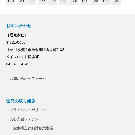
120
121
122
123
124
125
126
127
128
129
130
お問い合わせ
［理究本社］
〒221-0056
神奈川県横浜市神奈川区金港町5-32
ベイフロント横浜3F
045-461-4149
・
お問い合わせフォーム
理究の取り組み
・
プライバシーポリシー
・
安心安全システム
・
一般事業主行動計画策定届