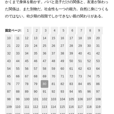
かくまで身体を動かす。パパと息子だけの関係と、友達が加わっ
た関係は、また別物だ。社会性も一つの能力。自然に身につくも
のではない。幼少期の段階でしかできない親の関わりがある。
固定ページ:
1
2
3
4
5
6
7
8
9
10
11
12
13
14
15
16
17
18
19
20
21
22
23
24
25
26
27
28
29
30
31
32
33
34
35
36
37
38
39
40
41
42
43
44
45
46
47
48
49
50
51
52
53
54
55
56
57
58
59
60
61
62
63
64
65
66
67
68
69
70
71
72
73
74
75
76
77
78
79
80
81
82
83
84
85
86
87
88
89
90
91
92
93
94
95
96
97
98
99
100
101
102
103
104
105
106
107
108
109
110
111
112
113
114
115
116
117
118
119