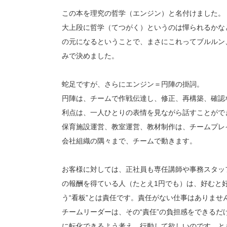
この本を理究の哲学（エンジン）と名付けました。
大上段に哲学（てつがく）というのは憚られるかな
の元になるということで、まさにこれってブルルン
みで決めました。
蛇足ですが、さらにエンジン＝円陣の掛詞。
円陣は、チームで作戦伝達し、修正、再構築、確認
利点は、一人ひとりの表情を見ながら話すことがで
保育施設運営、教室運営、教材制作は、チームプレ
会社組織の隅々まで、チームで動きます。
お客様に対しては、正社員も専任講師や事務スタッ
の報酬を得ている人（たとえ1円でも）は、好むと好
う“看板”とは責任です。責任がない仕事はありませ
チームリーダーは、その“責任”の負担感をできるだ
に転化できるよう考え、行動して欲しいのです。と