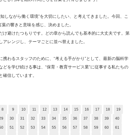
感知しながら働く環境”を大切にしたい、と考えてきました。今回、こ
言葉の響きと意味を感じ、決めました。
だけ避けたつもりです。どの章から読んでも基本的に大丈夫です。第
しアレンジし、テーマごとに並べ替えました。
に携わるスタッフのために、“考える手がかり”として、最新の脳科学
などを学び続ける事は、“保育・教育サービス業”に従事する私たちの
と確信しています。
8
9
10
11
12
13
14
15
16
17
18
19
29
30
31
32
33
34
35
36
37
38
39
40
50
51
52
53
54
55
56
57
58
59
60
61