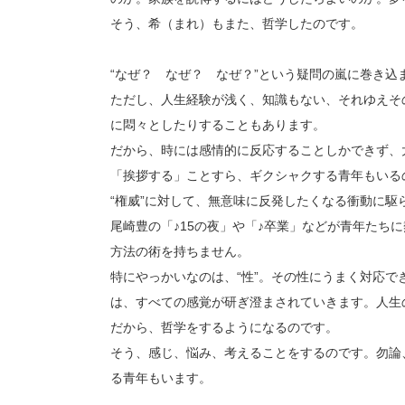
そう、希（まれ）もまた、哲学したのです。
“なぜ？ なぜ？ なぜ？”という疑問の嵐に巻き込
ただし、人生経験が浅く、知識もない、それゆえそ
に悶々としたりすることもあります。
だから、時には感情的に反応することしかできず、
「挨拶する」ことすら、ギクシャクする青年もいる
“権威”に対して、無意味に反発したくなる衝動に駆
尾崎豊の「♪15の夜」や「♪卒業」などが青年たち
方法の術を持ちません。
特にやっかいなのは、“性”。その性にうまく対応で
は、すべての感覚が研ぎ澄まされていきます。人生の
だから、哲学をするようになるのです。
そう、感じ、悩み、考えることをするのです。勿論
る青年もいます。