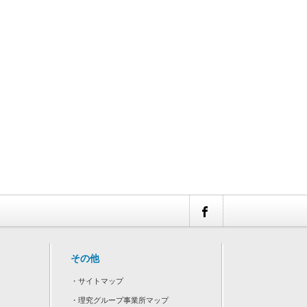
その他
・
サイトマップ
・
理究グループ事業所マップ