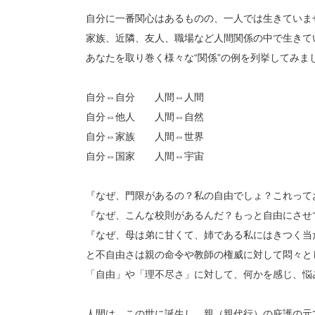
自分に一番関心はあるものの、一人では生きていま
家族、近隣、友人、職場など人間関係の中で生きて
あなたを取り巻く様々な“関係”の例を列挙してみま
自分⇔自分 人間⇔人間
自分⇔他人 人間⇔自然
自分⇔家族 人間⇔世界
自分⇔国家 人間⇔宇宙
『なぜ、門限があるの？私の自由でしょ？これって
『なぜ、こんな校則があるんだ？もっと自由にさせ
『なぜ、母は弟に甘くて、姉である私にはきつく当
と不自由さは親の命令や教師の権威に対して悶々と
「自由」や「理不尽さ」に対して、何かを感じ、悩
人間は、この世に誕生し、親（親代行）の庇護の元