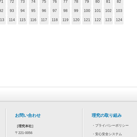
71
72
73
74
75
76
77
78
79
80
81
82
92
93
94
95
96
97
98
99
100
101
102
103
113
114
115
116
117
118
119
120
121
122
123
124
お問い合わせ
理究の取り組み
・
プライバシーポリシー
［理究本社］
〒221-0056
・
安心安全システム