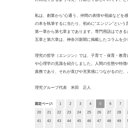
私は、創業から“心通う、仲間の表情や視線などを
の本を執筆するに当たり、初めに“エンジン”という
第一章から第七章まであります。専門用語はできる
五章と第六章は、神奈川新聞に掲載したコラムを少
理究の哲学（エンジン）では、子育て・保育・教育
や心理学の見識を紹介しました。人間の生態や特徴
責務であり、それが喜びや充実感につながるのだ、
理究グループ代表 米田 正人
固定ページ:
1
2
3
4
5
6
7
20
21
22
23
24
25
26
27
28
41
42
43
44
45
46
47
48
49