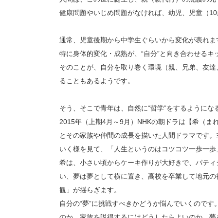
健康問題やいじめ問題がなければ、幼児、児童（1
通常、児童後期から中学生ぐらいから変化が表れま
特に身体的変化・成熟が、“自分”と向き合わせるキ
そのことが、自分を取り巻く環境（親、兄弟、友達
ることもあるようです。
そう、そこで青年は、自然に“哲学”をするようにな
2015年（上期4月～9月）NHKの朝ドラは【希
とその家族や仲間の成長を描いた人間ドラマです。
いく様を見て、「人生というのはコツコツ一歩一歩
希は、小さい頃からケーキ作りが大好きで、パティ
い、夢は夢として横に置き、高校を卒業して地元の
観」が揺らぎます。
自分の“夢”に挑戦すべきかどうか悩んでいくので
のか。家族を説得するにはどうしたらよいのか。夢を実現