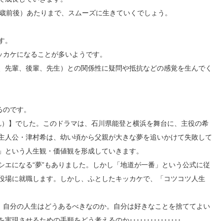
0歳前後）あたりまで、スムーズに生きていくでしょう。
す。
ッカケになることが多いようです。
、先輩、後輩、先生）との関係性に疑問や抵抗などの感覚を生んでく
るのです。
（まれ）】でした。このドラマは、石川県能登と横浜を舞台に、主役の希
主人公・津村希は、幼い頃から父親が大きな夢を追いかけて失敗して
」という人生観・価値観を形成していきます。
シエになる“夢”もありました。しかし「地道が一番」という公式に従
役場に就職します。しかし、ふとしたキッカケで、「コツコツ人生
す。自分の人生はどうあるべきなのか。自分は好きなことを捨ててよい
させるための手順をどう考えるのか･･･････････････。