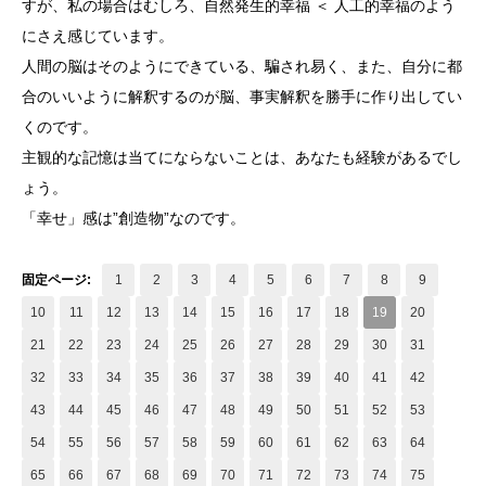
すが、私の場合はむしろ、自然発生的幸福 ＜ 人工的幸福のよう
にさえ感じています。
人間の脳はそのようにできている、騙され易く、また、自分に都
合のいいように解釈するのが脳、事実解釈を勝手に作り出してい
くのです。
主観的な記憶は当てにならないことは、あなたも経験があるでし
ょう。
「幸せ」感は”創造物”なのです。
固定ページ:
1
2
3
4
5
6
7
8
9
10
11
12
13
14
15
16
17
18
19
20
21
22
23
24
25
26
27
28
29
30
31
32
33
34
35
36
37
38
39
40
41
42
43
44
45
46
47
48
49
50
51
52
53
54
55
56
57
58
59
60
61
62
63
64
65
66
67
68
69
70
71
72
73
74
75