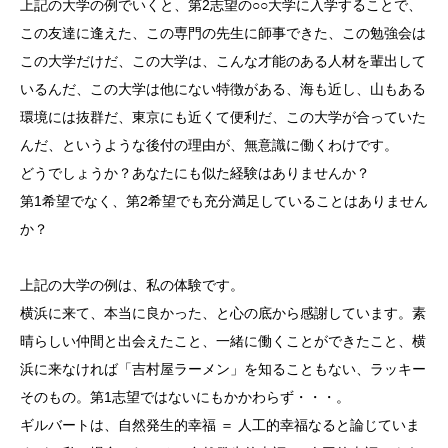
上記の大学の例でいくと、第2志望の○○大学に入学することで、
この友達に逢えた、この専門の先生に師事できた、この勉強会は
この大学だけだ、この大学は、こんな才能のある人材を輩出して
いるんだ、この大学は他にない特徴がある、海も近し、山もある
環境には抜群だ、東京にも近くて便利だ、この大学が合っていた
んだ、というような後付の理由が、無意識に働くわけです。
どうでしょうか？あなたにも似た経験はありませんか？
第1希望でなく、第2希望でも充分満足していることはありません
か？
上記の大学の例は、私の体験です。
横浜に来て、本当に良かった、と心の底から感謝しています。素
晴らしい仲間と出会えたこと、一緒に働くことができたこと、横
浜に来なければ「吉村屋ラーメン」を知ることもない、ラッキー
そのもの。第1志望ではないにもかかわらず・・・。
ギルバートは、自然発生的幸福 ＝ 人工的幸福なると論じていま