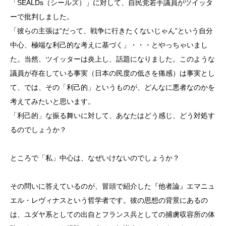
「SEALDs（シールズ）」に対して、自民党若手議員がツイッタ
ーで批判しました。
「彼らの主張は”だって、戦争に行きたくないじゃん”という自分
中心、極端な利己的な考えに基づく」・・・とやっちゃいまし
た。当然、ツイッターは炎上し、話題になりました。このような
議員が存在している事実（日本の民度の低さを痛感）は事実とし
て、では、その「利己的」というものが、どんなに悪者なのかを
考えてみたいと思います。
「利己的」な振る舞いに対して、あなたはどう感じ、どう対処す
るのでしょうか？
ところで「私」中心は、なぜいけないのでしょうか？
その問いに答えているのが、冒頭で紹介した『他者論』エマニュ
エル・レヴィナスという哲学者です。彼の思想の背景にあるの
は、ユダヤ系としての出自とフランス兵としての捕虜収容所の体