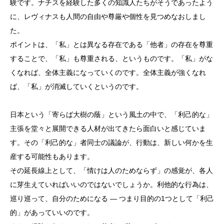
験です。ナチスを経験した多くの知識人たちがそうであったよう
に、レヴィナスも人間の自由や尊厳や個性を見つめなおしまし
た。
ポイントは、「私」とは異なる存在である「他者」の存在を尊重
することで、「私」も尊重される、というものです。「私」がな
くなれば、全体主義になっていくのです。全体主義が強くなれ
ば、「私」が消滅していくというのです。
日本という「寄らば大樹の蔭」という風土の中で、「利己的な」
主張を堂々と展開できる人材が出てきたら面白いと感じていま
す。その「利己的な」者同士の議論が、行動は、新しい何かを生
産する可能性もあります。
その延長線上として、「情けは人のためならず」の感覚が、各人
に芽生えていればいいのではないでしょうか。利他的な行為は、
巡り巡って、自分のためになる ― つまり目的の1つとして「利己
的」があっていいのです。