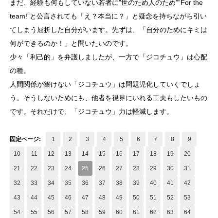
まだ、経験も何もしていない若者に”世のため人のため””For the
team!”と公言されても「え？本当に？」と疑念を持ちながら引い
てしまう屈折した自分がいます。先ずは、「自分のためにキミは
何ができるのか！」と問いたいのです。
少々「利己的」を弁護しましたが、一方で「ジコチュウ」は心配
の種。
人間関係が築けない「ジコチュウ」は問題児化していくでしょ
う。そうしないためにも、他者を視界にいれる工夫もしたいもの
です。それだけで、「ジコチュウ」力は軽減します。
固定ページ:
1
2
3
4
5
6
7
8
9
10
11
12
13
14
15
16
17
18
19
20
21
22
23
24
25
26
27
28
29
30
31
32
33
34
35
36
37
38
39
40
41
42
43
44
45
46
47
48
49
50
51
52
53
54
55
56
57
58
59
60
61
62
63
64