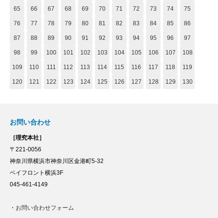
65
66
67
68
69
70
71
72
73
74
75
76
77
78
79
80
81
82
83
84
85
86
87
88
89
90
91
92
93
94
95
96
97
98
99
100
101
102
103
104
105
106
107
108
109
110
111
112
113
114
115
116
117
118
119
120
121
122
123
124
125
126
127
128
129
130
お問い合わせ
［理究本社］
〒221-0056
神奈川県横浜市神奈川区金港町5-32
ベイフロント横浜3F
045-461-4149
・
お問い合わせフォーム