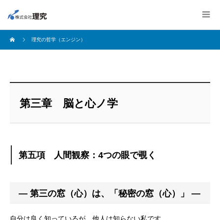
理究の哲学（エンジン）
第三章 脳と心ノ学
第五項 人間観察：4つの眼で覗く
― 第三の窓（心）は、「秘密の窓（心）」 ―
自分は良く知っているが、他人は知らない私です。