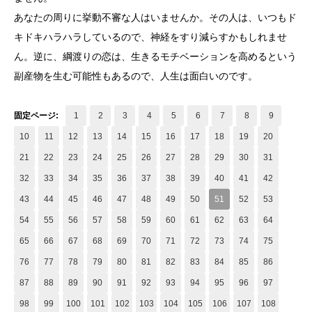
あなたの周りに挙動不審な人はいませんか。その人は、いつもド
キドキハラハラしているので、神経をすり減らすかもしれませ
ん。逆に、綱渡りの恋は、生きるモチベーションを高めるという
副産物を生む可能性もあるので、人生は面白いのです。
固定ページ:
1
2
3
4
5
6
7
8
9
10
11
12
13
14
15
16
17
18
19
20
21
22
23
24
25
26
27
28
29
30
31
32
33
34
35
36
37
38
39
40
41
42
43
44
45
46
47
48
49
50
51
52
53
54
55
56
57
58
59
60
61
62
63
64
65
66
67
68
69
70
71
72
73
74
75
76
77
78
79
80
81
82
83
84
85
86
87
88
89
90
91
92
93
94
95
96
97
98
99
100
101
102
103
104
105
106
107
108