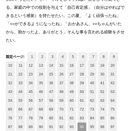
る。家庭の中での役割を与えて「自己肯定感」（自分はやればで
きるという感覚）を持たせたい。この夏、「よく頑張ったね」
「○○ができるようになったね」「おかあさん、○○ちゃんがいた
から、助かったよ。ありがとう」そんな事を言われる経験をさせ
たい。
固定ページ:
1
2
3
4
5
6
7
8
9
10
11
12
13
14
15
16
17
18
19
20
21
22
23
24
25
26
27
28
29
30
31
32
33
34
35
36
37
38
39
40
41
42
43
44
45
46
47
48
49
50
51
52
53
54
55
56
57
58
59
60
61
62
63
64
65
66
67
68
69
70
71
72
73
74
75
76
77
78
79
80
81
82
83
84
85
86
87
88
89
90
91
92
93
94
95
96
97