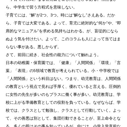
ら、中学生で習う方程式を意味しない。
子育てには、“解”が2つ、3つ。時には“解なし”さえある。だか
ら、子育ては大変である。よって、育児に絶対的な“何か”や、“即
席的なマニュアル”を求める気持ちはわかる。が、盲従的になら
ぬよう気を付けたい。よって、このコラムも人によって当てはま
らない事がある。悪しからず。
さて、前回に続き、社会性の能力について触れよう。
日本の幼稚園・保育園では、「健康」「人間関係」「環境」「言
葉」「表現」の5領域で教育が考えられている。小・中学校では
「人間関係」という科目はない。つまり、幼児教育は、人間関係
の教育という視点で見れば手厚く、優れていると言える。圧倒的
に女性の先生が多いのもプラスに働く事が多い。幼児教育は、学
校に上がる準備教育としての役割を負っている。なぜならば、学
校では、クラスとして勉強し、クラスとして行動していく。よっ
て、その善悪は別として、集団行動できることが、至上命令とな
る。多くの親はその事を知っているが、中には、小学入学直前な