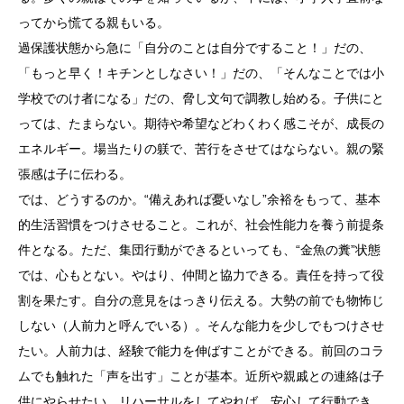
ってから慌てる親もいる。
過保護状態から急に「自分のことは自分ですること！」だの、
「もっと早く！キチンとしなさい！」だの、「そんなことでは小
学校でのけ者になる」だの、脅し文句で調教し始める。子供にと
っては、たまらない。期待や希望などわくわく感こそが、成長の
エネルギー。場当たりの躾で、苦行をさせてはならない。親の緊
張感は子に伝わる。
では、どうするのか。“備えあれば憂いなし”余裕をもって、基本
的生活習慣をつけさせること。これが、社会性能力を養う前提条
件となる。ただ、集団行動ができるといっても、“金魚の糞”状態
では、心もとない。やはり、仲間と協力できる。責任を持って役
割を果たす。自分の意見をはっきり伝える。大勢の前でも物怖じ
しない（人前力と呼んでいる）。そんな能力を少しでもつけさせ
たい。人前力は、経験で能力を伸ばすことができる。前回のコラ
ムでも触れた「声を出す」ことが基本。近所や親戚との連絡は子
供にやらせたい。リハーサルをしてやれば、安心して行動でき