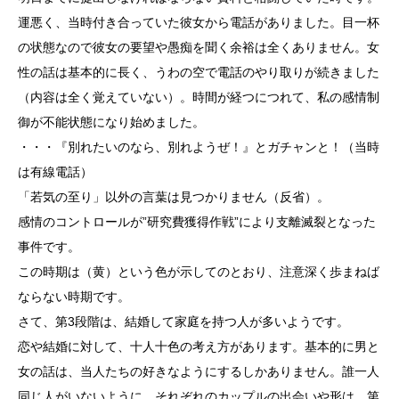
運悪く、当時付き合っていた彼女から電話がありました。目一杯
の状態なので彼女の要望や愚痴を聞く余裕は全くありません。女
性の話は基本的に長く、うわの空で電話のやり取りが続きました
（内容は全く覚えていない）。時間が経つにつれて、私の感情制
御が不能状態になり始めました。
・・・『別れたいのなら、別れようぜ！』とガチャンと！（当時
は有線電話）
「若気の至り」以外の言葉は見つかりません（反省）。
感情のコントロールが”研究費獲得作戦”により支離滅裂となった
事件です。
この時期は（黄）という色が示してのとおり、注意深く歩まねば
ならない時期です。
さて、第3段階は、結婚して家庭を持つ人が多いようです。
恋や結婚に対して、十人十色の考え方があります。基本的に男と
女の話は、当人たちの好きなようにするしかありません。誰一人
同じ人がいないように、それぞれのカップルの出会いや形は、第