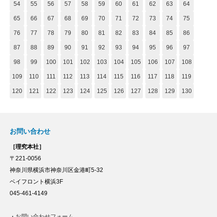
54
55
56
57
58
59
60
61
62
63
64
65
66
67
68
69
70
71
72
73
74
75
76
77
78
79
80
81
82
83
84
85
86
87
88
89
90
91
92
93
94
95
96
97
98
99
100
101
102
103
104
105
106
107
108
109
110
111
112
113
114
115
116
117
118
119
120
121
122
123
124
125
126
127
128
129
130
お問い合わせ
［理究本社］
〒221-0056
神奈川県横浜市神奈川区金港町5-32
ベイフロント横浜3F
045-461-4149
・
お問い合わせフォーム