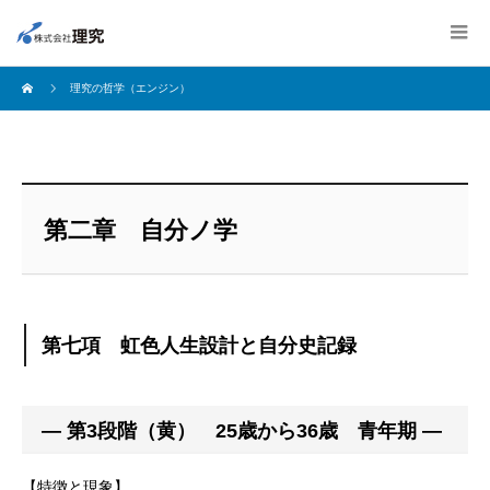
理究の哲学（エンジン）
第二章 自分ノ学
第七項 虹色人生設計と自分史記録
― 第3段階（黄） 25歳から36歳 青年期 ―
【特徴と現象】