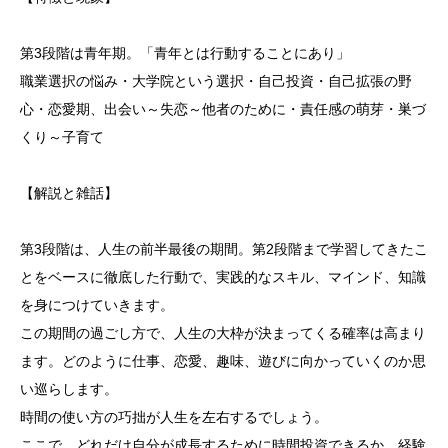
第3段階は青年期。「青年とは行動することにあり」
職業選択の悩み・大学院という選択・自己投資・自己拡張の野
心・恋愛期、出会い～失恋～他者のために・責任感の萌芽・巣づ
くり～子育て
【解説と雑話】
第3段階は、人生の前半最後の期間。第2段階まで学習してきたこ
とをベースに徹底した行動で、実践的なスキル、マインド、知識
を身につけていきます。
この期間の過ごし方で、人生の大枠が決まってくる確率は高まり
ます。どのように仕事、恋愛、趣味、遊びに向かっていくのか思
い巡らします。
時間の使い方の巧拙が人生を左右するでしょう。
ここで、どれだけ自分が成長するために時間投資できるか、経験