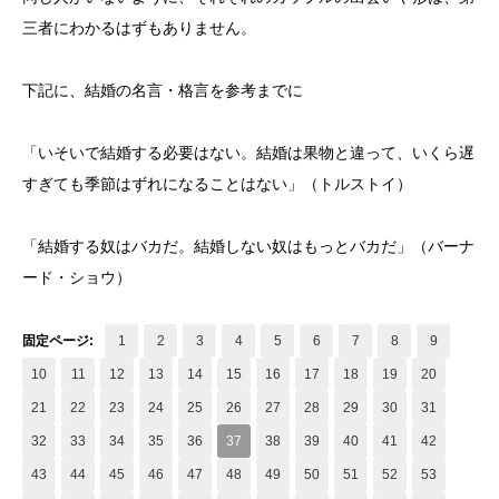
三者にわかるはずもありません。
下記に、結婚の名言・格言を参考までに
「いそいで結婚する必要はない。結婚は果物と違って、いくら遅
すぎても季節はずれになることはない」（トルストイ）
「結婚する奴はバカだ。結婚しない奴はもっとバカだ」（バーナ
ード・ショウ）
固定ページ:
1
2
3
4
5
6
7
8
9
10
11
12
13
14
15
16
17
18
19
20
21
22
23
24
25
26
27
28
29
30
31
32
33
34
35
36
37
38
39
40
41
42
43
44
45
46
47
48
49
50
51
52
53