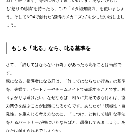
力」
と呼びます）を身に付けて欲しいのです。あなたがもし
も“怒りの感情”を持ったら、この「メタ認知能力」を使いましょ
う。そしてNO4で触れた“感情のメカニズム”を少し思い出しまし
ょう。
もしも「叱る」なら、叱る基準を
さて、「許してはならない行為」があったら叱ることは当然で
す。
親になる、指導者になる肝は、「許してはならない行為」の基準
を、夫婦で、パートナーやチームメイトで確認することです。独
りよがりは避けたい。なぜならば、相互に共感できなければ、協
力関係を結ぶことが困難になるからです。あなたが「積極性・自
発性」を重んじる考え方なのに、「しつけ」と称して強引な手法
をとるパートナーが横にいたならばと、想像してみましょう。あ
なたは耐えられるでしょうか。