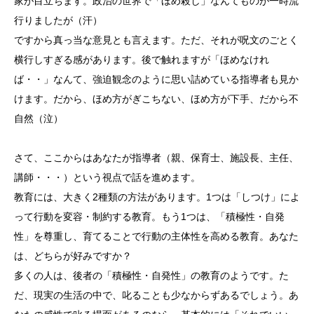
家が目立ちます。政治の世界で「ほめ殺し」なんてものが一時流
行りましたが（汗）
ですから真っ当な意見とも言えます。ただ、それが呪文のごとく
横行しすぎる感があります。後で触れますが「ほめなけれ
ば・・」なんて、強迫観念のように思い詰めている指導者も見か
けます。だから、ほめ方がぎこちない、ほめ方が下手、だから不
自然（泣）
さて、ここからはあなたが指導者（親、保育士、施設長、主任、
講師・・・）という視点で話を進めます。
教育には、大きく2種類の方法があります。1つは「しつけ」によ
って行動を変容・制約する教育。もう1つは、「積極性・自発
性」を尊重し、育てることで行動の主体性を高める教育。あなた
は、どちらが好みですか？
多くの人は、後者の「積極性・自発性」の教育のようです。た
だ、現実の生活の中で、叱ることも少なからずあるでしょう。あ