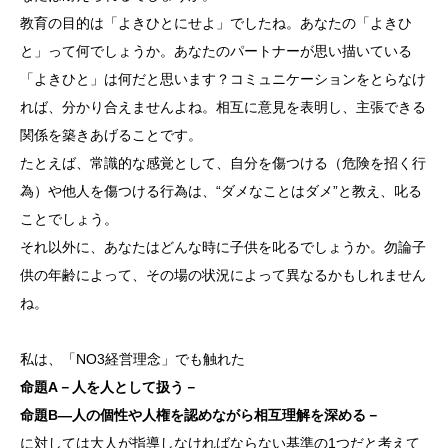
教育の目的は「よきひとにせよ」でしたね。あなたの「よきひ
と」って何でしょうか。あなたのパートナーが思い描いている
「よきひと」は何だと思います？コミュニケーションをとらなけ
れば、分かり合えませんよね。相互に意見を表明し、主張できる
関係を築きあげることです。
たとえば、常識的な感覚として、自分を傷つける（危険を招く行
為）や他人を傷つける行為は、“ダメなことはダメ”と教え、叱る
ことでしょう。
それ以外に、あなたはどんな時に子供を叱るでしょうか。勿論子
供の年齢によって、その場の状況によって異なるかもしれません
ね。
私は、「NO3経営理念」でも触れた
命題A－人を人として扱う－
命題B―人の個性や人権を認めながら相互理解を深める－
に対しては大人が指導しなければならない基準の1つだと考えて