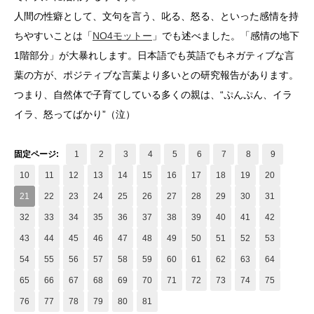
人間の性癖として、文句を言う、叱る、怒る、といった感情を持
ちやすいことは「
NO4モットー
」でも述べました。「感情の地下
1階部分」が大暴れします。日本語でも英語でもネガティブな言
葉の方が、ポジティブな言葉より多いとの研究報告があります。
つまり、自然体で子育てしている多くの親は、“ぷんぷん、イラ
イラ、怒ってばかり”（泣）
固定ページ:
1
2
3
4
5
6
7
8
9
10
11
12
13
14
15
16
17
18
19
20
21
22
23
24
25
26
27
28
29
30
31
32
33
34
35
36
37
38
39
40
41
42
43
44
45
46
47
48
49
50
51
52
53
54
55
56
57
58
59
60
61
62
63
64
65
66
67
68
69
70
71
72
73
74
75
76
77
78
79
80
81