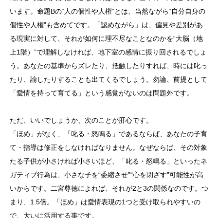
います。命題Bの“人の個性や人権”とは、当然ながら“自分自身の
個性や人権”も含めてです。「認めながら」は、偏見や差別があ
る現実に対して、それが如何に理不尽なことなのかを“大脳（地
上1階）”で理解しなければ、地下室の感情に振り回されるでしょ
う。あなたの基準からズレたり、抵触したりすれば、時には叱っ
たり、諭したりすることも出てくるでしょう。勿論、前提として
「愛情を持って育てる」という感覚がないのは問題外です。
ただ、いいでしょうか、次のことが肝心です。
「ほめ」がなく、「叱る・怒鳴る」であるならば、あなたの子育
て・指導は修正をしなければなりません。なぜならば、その対象
たる子供が小さければ小さいほど、「叱る・怒鳴る」といったネ
ガティブ行為は、小さな子を“委縮させ”“心を閉ざす”可能性が高
いからです。二宮尊徳によれば、それが2と3の関係なのです。つ
まり、1.5倍。「ほめ」は愛情表現の1つと受け取られやすいの
で、大いに活用する事です。