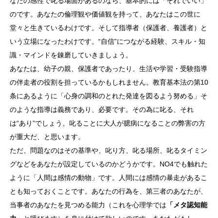
なたの感性で叱る場面があるのなら、基本的には「それでいい」
のです。あなたの倫理観や価値観を持って、あなたはこの世に
堂々と生きているわけです。そして指導者（保護者、養護者）と
いう立場になったわけです。“自信”につながる経験、スキル・知
識・マインドを錬磨していきましょう。
あなたは、幼子の親、保護者であったり、生活や学習・受験指導
の伴走者の役割を担っているかもしれません。教育基本法の第10
条にあるように「心身の調和のとれた発達を図るよう努める」そ
のような指導は義務であり、必要です。その為に叱る、それ
は“あり”でしょう。叱ることに大人が臆病になることの弊害の方
が重大だ、と思います。
ただ、問題なのはその基準や、叱り方、叱る場所、叱るタイミン
グなどをあなたが設定しているのかどうかです。NO4でも触れた
ように「人間は感情の動物」です。人間には感情の暴走があるこ
とも知っておくことです。あなたの行為を、第三者のあなたが、
当事者のあなたを見つめる能力（これを心理学では
「メタ認知能